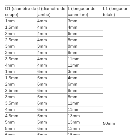
D1 (diamètre de
d (diamètre de
L (longueur de
L1 (longueur
coupe)
jambe)
cannelure)
totale)
1mm
4mm
3mm
1.5mm
4mm
4mm
2mm
4mm
6mm
2.5mm
4mm
8mm
3mm
3mm
8mm
3mm
4mm
8mm
3.5mm
4mm
11mm
4mm
4mm
11mm
1mm
6mm
3mm
1.5mm
6mm
4mm
2mm
6mm
6mm
2.5mm
6mm
8mm
3mm
6mm
8mm
3.5mm
6mm
11mm
4mm
6mm
11mm
4.5mm
6mm
13mm
5mm
5mm
13mm
50mm
5mm
6mm
13mm
6mm
6mm
15mm