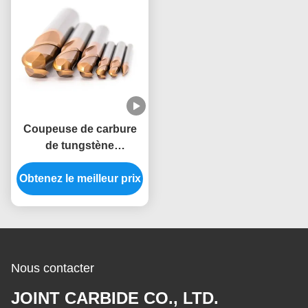
Coupeuse de carbure
de tungstène
recouverte de TiAlN à
Obtenez le meilleur prix
45-60° avec 3-4 flûtes
Nous contacter
JOINT CARBIDE CO., LTD.