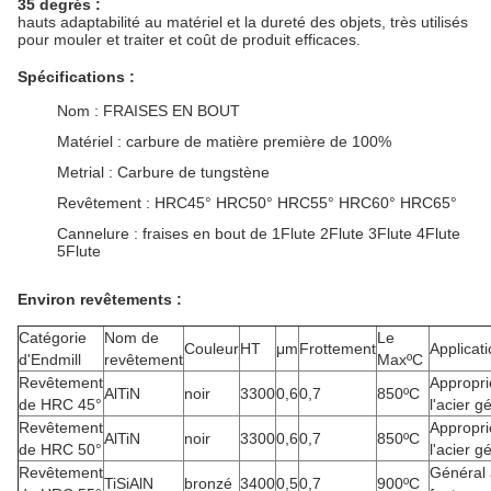
35 degrés :
hauts adaptabilité au matériel et la dureté des objets, très utilisés 
pour mouler et traiter et coût de produit efficaces.
Spécifications :
Nom : FRAISES EN BOUT
Matériel : carbure de matière première de 100%
Metrial : Carbure de tungstène
Revêtement : HRC45° HRC50° HRC55° HRC60° HRC65°
Cannelure : fraises en bout de 1Flute 2Flute 3Flute 4Flute
5Flute
Environ revêtements :
Catégorie
Nom de
Le
Couleur
HT
μm
Frottement
Applicat
d'Endmill
revêtement
MaxºC
Revêtement
Appropri
AlTiN
noir
3300
0,6
0,7
850ºC
de HRC 45°
l'acier g
Revêtement
Appropri
AlTiN
noir
3300
0,6
0,7
850ºC
de HRC 50°
l'acier g
Revêtement
Général 
TiSiAlN
bronzé
3400
0,5
0,7
900ºC