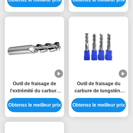
des fraises en bout
Vitesse de coupe
Outil de fraisage de
Outil de fraisage du
l'extrémité du carbure
carbure de tungstène
de tungstène avec 2-4
0,1-6 mm/min Vitesse
Obtenez le meilleur prix
flûtes
Obtenez le meilleur prix
d'alimentation 50-150
mm Longueur totale