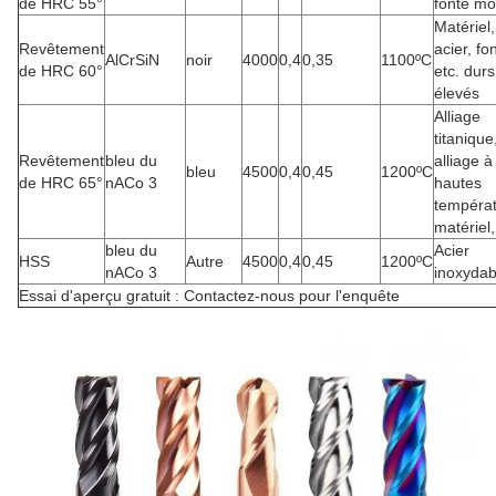
de HRC 55°
fonte mo
Matériel,
Revêtement
acier, fo
AlCrSiN
noir
4000
0,4
0,35
1100ºC
de HRC 60°
etc. durs
élevés
Alliage
titanique
Revêtement
bleu du
alliage à
bleu
4500
0,4
0,45
1200ºC
de HRC 65°
nACo 3
hautes
températ
matériel,
bleu du
Acier
HSS
Autre
4500
0,4
0,45
1200ºC
nACo 3
inoxydab
Essai d'aperçu gratuit : Contactez-nous pour l'enquête