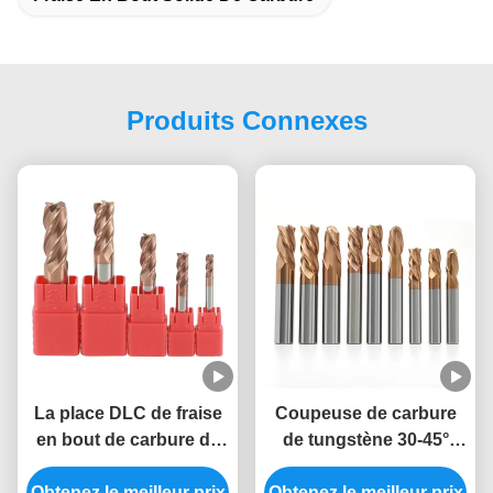
Produits Connexes
La place DLC de fraise
Coupeuse de carbure
en bout de carbure de
de tungstène 30-45°
tungstène HRC55 du
Angle hélicoïdal 2-4
Obtenez le meilleur prix
diamètre 4mm a enduit
Obtenez le meilleur prix
flûtes 200-3000m/min