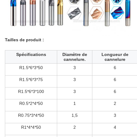
Tailles de produit :
Spécifications
Diamètre de
Longueur de
cannelure.
cannelure
R1.5*6*3*50
3
6
R1.5*6*3*75
3
6
R1.5*6*3*100
3
6
R0.5*2*4*50
1
2
R0.75*3*4*50
1,5
3
R1*4*4*50
2
4