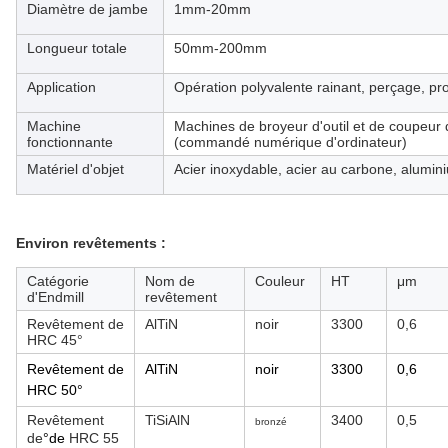
Diamètre de jambe
1mm-20mm
Longueur totale
50mm-200mm
Application
Opération polyvalente rainant, perçage, pro
Machine
Machines de broyeur d'outil et de coupeu
fonctionnante
(commandé numérique d'ordinateur)
Matériel d'objet
Acier inoxydable, acier au carbone, aluminiu
Environ revêtements :
Catégorie
Nom de
Couleur
HT
μm
d'Endmill
revêtement
Revêtement de
AlTiN
noir
3300
0,6
HRC 45°
Revêtement de
AlTiN
noir
3300
0,6
HRC 50°
Revêtement
TiSiAlN
3400
0,5
bronzé
de
°de
HRC 55