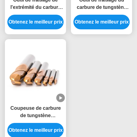
l'extrémité du carbure
carbure de tungstène
de tungstène avec 2-4
0,1-6 mm/min Vitesse
Obtenez le meilleur prix
flûtes
Obtenez le meilleur prix
d'alimentation 50-150
mm Longueur totale
Coupeuse de carbure
de tungstène
recouverte de TiAlN à
Obtenez le meilleur prix
45-60° avec 3-4 flûtes