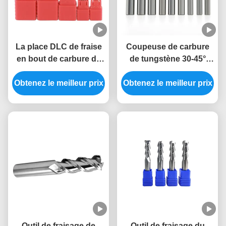
La place DLC de fraise
Coupeuse de carbure
en bout de carbure de
de tungstène 30-45°
tungstène HRC55 du
Angle hélicoïdal 2-4
Obtenez le meilleur prix
diamètre 4mm a enduit
Obtenez le meilleur prix
flûtes 200-3000m/min
des fraises en bout
Vitesse de coupe
Outil de fraisage de
Outil de fraisage du