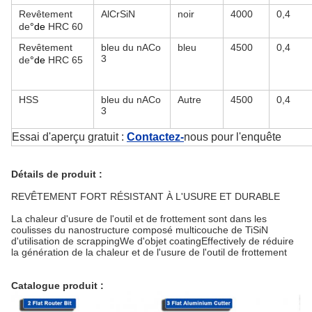
Revêtement
AlCrSiN
noir
4000
0,4
de
°de
HRC 60
Revêtement
bleu du nACo
bleu
4500
0,4
3
de
°de
HRC 65
HSS
bleu du nACo
Autre
4500
0,4
3
Essai d'aperçu gratuit :
Contactez-
nous pour l'enquête
Détails de produit :
REVÊTEMENT FORT RÉSISTANT À L'USURE ET DURABLE
La chaleur d'usure de l'outil et de frottement sont dans les
coulisses du nanostructure composé multicouche de TiSiN
d'utilisation de scrappingWe d'objet coatingEffectively de réduire
la génération de la chaleur et de l'usure de l'outil de frottement
Catalogue produit :