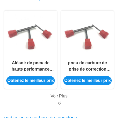
Alésoir de pneu de
pneu de carbure de
haute performance
prise de correction
mordu pour le service
mordu par alésoir dur
Obtenez le meilleur prix
Obtenez le meilleur prix
d'Odm d'OEM de
superbe de peu de
machines-outils
perceuse
pneumatique de pneu
Voir Plus
de 3mm
particules de carbure de tungstène