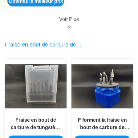
Obtenez le meilleur prix
barres composites
pour l'huile de
surface
Voir Plus
Fraise en bout de carbure de
tungstène
Fraise en bout de
F forment la fraise en
carbure de tungstène
bout de carbure de
de la jambe YG10X du
tungstène YG6 pour