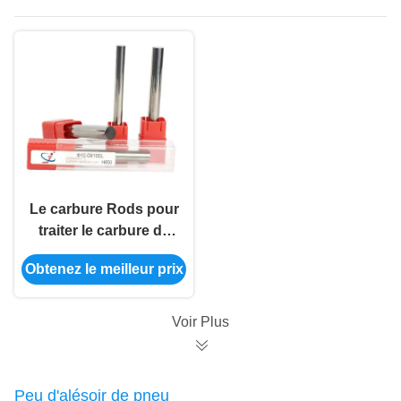
Le carbure Rods pour
traiter le carbure de
tungstène Rod Blank
Obtenez le meilleur prix
With Central Coolant
troue
Voir Plus
Peu d'alésoir de pneu