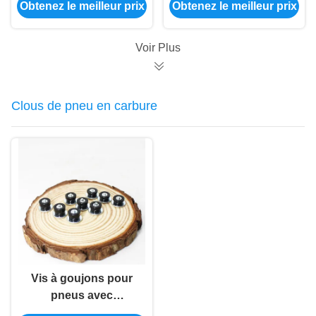
Obtenez le meilleur prix
Obtenez le meilleur prix
travail du bois 6MM
la broyeur de moule
Voir Plus
Clous de pneu en carbure
Vis à goujons pour
pneus avec
longueurs de