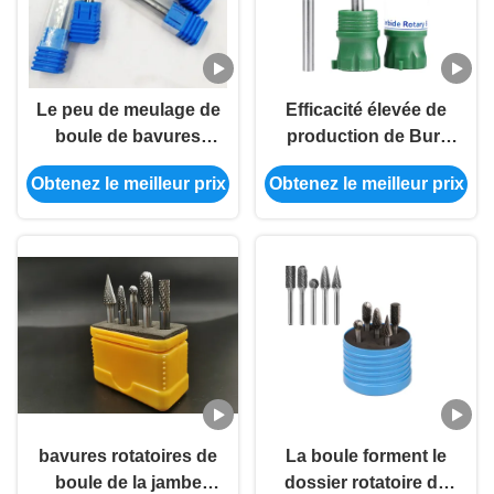
Le peu de meulage de
Efficacité élevée de
boule de bavures
production de Burr
d'outil de boule
Rasp Carbide Burr de
Obtenez le meilleur prix
Obtenez le meilleur prix
d'extrémité fiable de
haute de dureté du
rayon pour meurt
ruban YG8 boule de
type d'écart-type de
carbure
broyeur
bavures rotatoires de
La boule forment le
boule de la jambe
dossier rotatoire de