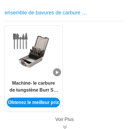
ensemble de bavures de carbure de
tungstène
Machine- le carbure
de tungstène Burr Set
High Speed Carving
Obtenez le meilleur prix
ébarbe la dureté
d'impact
Voir Plus