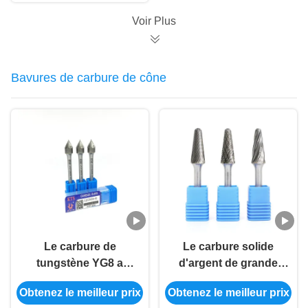
bords approximatifs
de soudure
Voir Plus
Bavures de carbure de cône
Le carbure de
Le carbure solide
tungstène YG8 a
d'argent de grande
cimenté le carbure
pureté de carbure de
Obtenez le meilleur prix
Obtenez le meilleur prix
Burr Set Harbor
tungstène ébarbe le