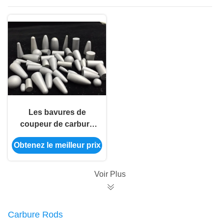
Les bavures de
coupeur de carbure
masquent le service
Obtenez le meilleur prix
adapté aux besoins
du client par blancs
mécaniques d'alésoir
Voir Plus
d'outil
Carbure Rods