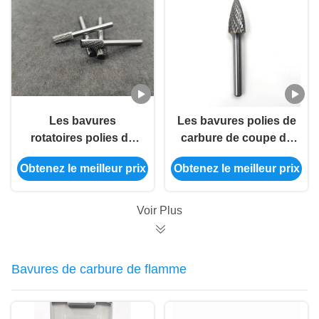
Les bavures
Les bavures polies de
rotatoires polies de
carbure de coupe de
dossiers de bavures
double sûres meurent
Obtenez le meilleur prix
Obtenez le meilleur prix
de carbure de
peu de broyeur pour
tungstène rotatoire de
l'acier dur
carbure ont adapté le
Voir Plus
LOGO aux besoins du
client
Bavures de carbure de flamme