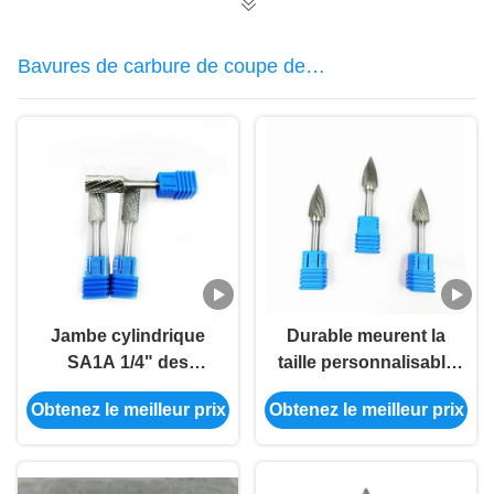
Bavures de carbure de coupe de
double
Jambe cylindrique
Durable meurent la
SA1A 1/4" des
taille personnalisable
bavures 1/4 de
de haute résistance
Obtenez le meilleur prix
Obtenez le meilleur prix
carbure de coupe de
de meulage de peu en
double X 1" normal
métal de broyeur