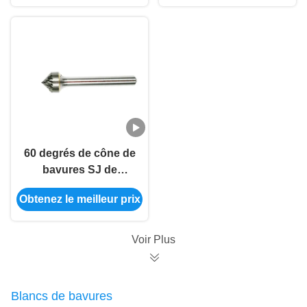
Freight Cylinder
peu de perceuse
d'astuces sans coupe
rotatoire de dossier
d'extrémité
60 degrés de cône de
bavures SJ de
carbure meurent peu
Obtenez le meilleur prix
de broyeur sur 1/4
jambe de ″
Voir Plus
Blancs de bavures