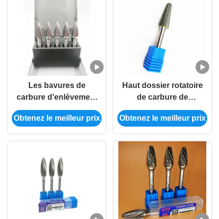
Les bavures de
Haut dossier rotatoire
carbure d'enlèvement
de carbure de
en métal du
bavures/tungstène de
Obtenez le meilleur prix
Obtenez le meilleur prix
professionnel 6mm
carbure de flamme de
ont adapté la dureté
résistance à l'usure
aux besoins du client
d'impact de taille