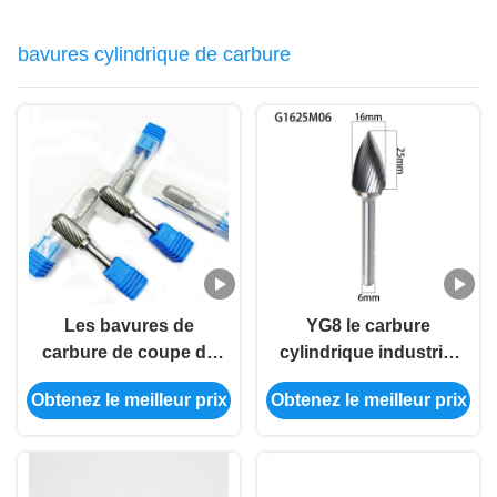
bavures cylindrique de carbure
Les bavures de
YG8 le carbure
carbure de coupe de
cylindrique industriel
norme meurent les
Burr Rotary Rasp For
Obtenez le meilleur prix
Obtenez le meilleur prix
bavures rotatoires de
Drill a adapté la jambe
meulage de polissage
aux besoins du client
de dossiers mordues
Diamter
par broyeur