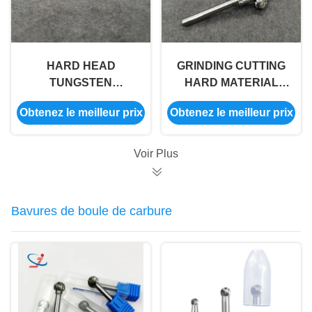
HARD HEAD
GRINDING CUTTING
TUNGSTEN
HARD MATERIAL
CARBIDE BURRS
METAL SILVER
Obtenez le meilleur prix
Obtenez le meilleur prix
LONG LIFE
COLOR CARBIDE
RPM10000-20000
BURRS CUTTING
BURRS
TOOLS
Voir Plus
Bavures de boule de carbure