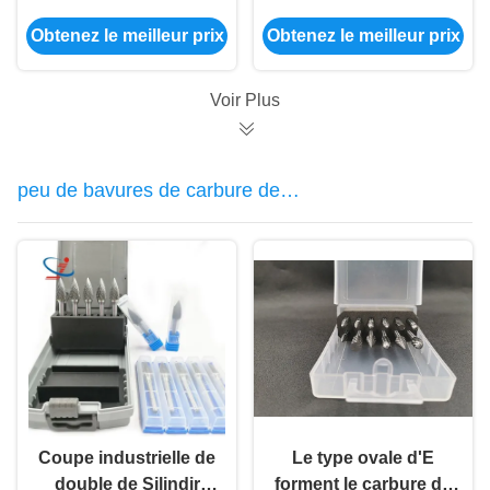
10mm de 6mm de
carbure de tungstène
Obtenez le meilleur prix
Obtenez le meilleur prix
carbure cylindrique
de la jambe YG8 de
principal de forme
6MM
Voir Plus
peu de bavures de carbure de
tungstène
Coupe industrielle de
Le type ovale d'E
double de Silindir
forment le carbure de