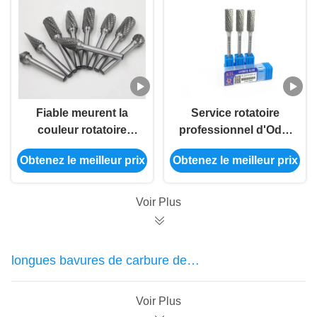
Fiable meurent la
Service rotatoire
couleur rotatoire
professionnel d'Odm
d'argent de râpe de
d'OEM de peu de
Obtenez le meilleur prix
Obtenez le meilleur prix
cylindre de taillants
perceuse de jambe de
en métal de broyeur
peu de perceuse de
coupeur long
Voir Plus
longues bavures de carbure de
jambe
Voir Plus