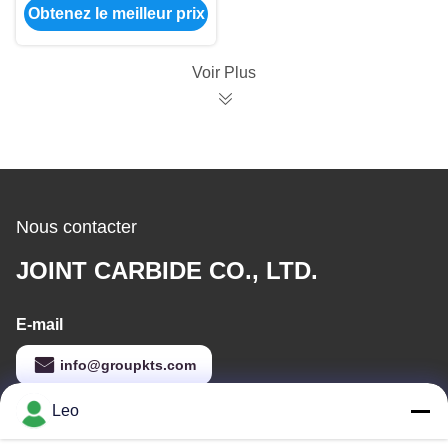
Obtenez le meilleur prix
6/7/8/9/10 mm et
diamètre de 12 mm
pour la réparation des
Voir Plus
pneus usés
Nous contacter
JOINT CARBIDE CO., LTD.
E-mail
info@groupkts.com
Leo
Notre adresse