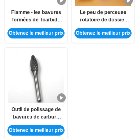
Flamme - les bavures
Le peu de perceuse
formées de Tcarbide
rotatoire de dossier
meurent broyeur
de flamme de bavures
Obtenez le meilleur prix
Obtenez le meilleur prix
mordue/bavures
très efficaces de
rotatoires de carbure
carbure a adapté le
de tête de boule de
LOGO aux besoins du
6mm
client
Outil de polissage de
bavures de carbure
de bavures de
Obtenez le meilleur prix
carbure de flamme de