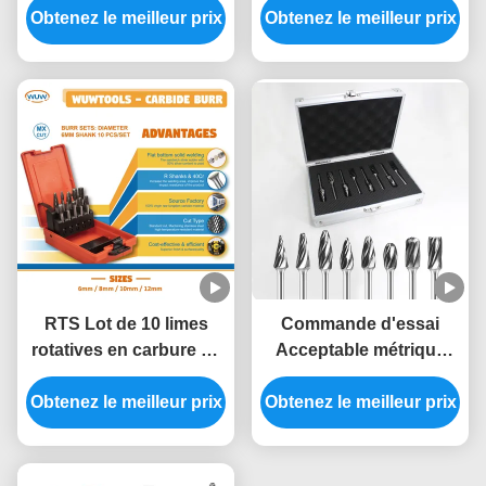
Obtenez le meilleur prix
peu rotatoire d'outil
Obtenez le meilleur prix
3mm), outil rotatoire
coupant des bavures
coupant des bavures
RTS Lot de 10 limes
Commande d'essai
rotatives en carbure de
Acceptable métrique
tungstène à double
Carbure de tungstène
Obtenez le meilleur prix
coupe, queue de 1/4",
Burr ensemble pour les
Obtenez le meilleur prix
convient aux outils
broyeurs de broyeur à
rotatifs Dremel pour la
matrices de qualité YG6
sculpture sur métal et