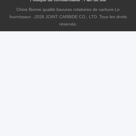
Chine Bonne qualité bavures rotatoires de carbure Le
fournisseur. -2026 JOINT CARBIDE CO., LTD. Tous les droits
réservés.