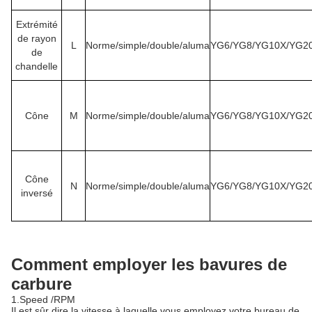
Extrémité
de rayon
L
Norme/simple/double/aluma
YG6/YG8/YG10X/YG2
de
chandelle
Cône
M
Norme/simple/double/aluma
YG6/YG8/YG10X/YG2
Cône
N
Norme/simple/double/aluma
YG6/YG8/YG10X/YG2
inversé
Comment employer les bavures de
carbure
1.Speed /RPM
Il est sûr dire la vitesse à laquelle vous employez votre bureau de