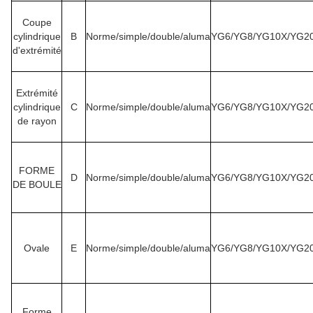
Coupe
cylindrique
B
Norme/simple/double/aluma
YG6/YG8/YG10X/YG2
d'extrémité
Extrémité
cylindrique
C
Norme/simple/double/aluma
YG6/YG8/YG10X/YG2
de rayon
FORME
D
Norme/simple/double/aluma
YG6/YG8/YG10X/YG2
DE BOULE
Ovale
E
Norme/simple/double/aluma
YG6/YG8/YG10X/YG2
Forme