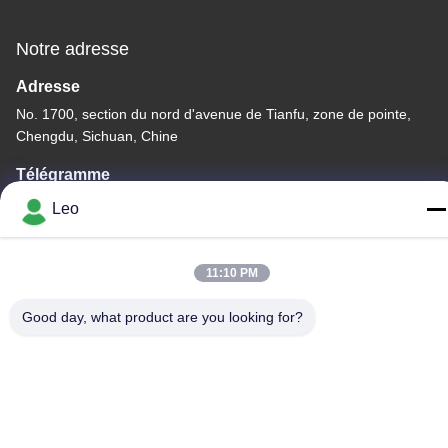
Notre adresse
Adresse
No. 1700, section du nord d'avenue de Tianfu, zone de pointe,
Chengdu, Sichuan, Chine
Télégramme
86--18483668520
Leo
11:10 PM
Good day, what product are you looking for?
Politique de confidentialité
|
Plan du site
Chine Bonne qualité bavures rotatoires de carbure Le
fournisseur. -2026 JOINT CARBIDE CO., LTD. Tous les droits
réservés.