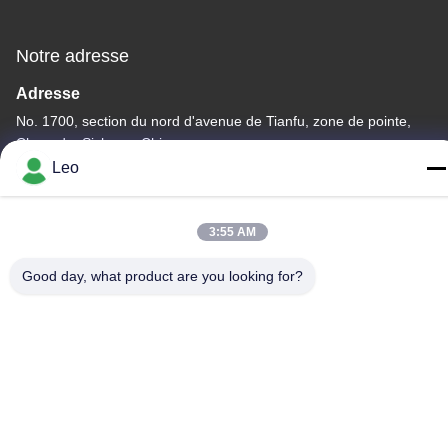
Notre adresse
Adresse
No. 1700, section du nord d'avenue de Tianfu, zone de pointe,
Chengdu, Sichuan, Chine
Leo
Télégramme
86--18483668520
3:55 AM
Good day, what product are you looking for?
Politique de confidentialité
|
Plan du site
Chine Bonne qualité bavures rotatoires de carbure Le
fournisseur. -2026 JOINT CARBIDE CO., LTD. Tous les droits
réservés.