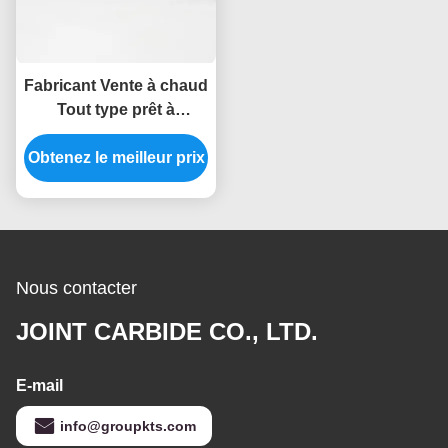
Fabricant Vente à chaud
Tout type prêt à
expédier E Forme ovale
Obtenez le meilleur prix
6 pouces de long
double coupe
Tungstène acier solide
Carbure cimenté Burrs
Nous contacter
JOINT CARBIDE CO., LTD.
E-mail
info@groupkts.com