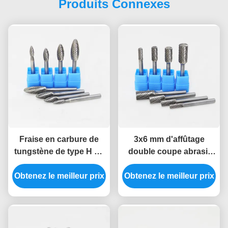
Produits Connexes
Fraise en carbure de
3x6 mm d'affûtage
tungstène de type H en
double coupe abrasif
forme de flamme,
broyeur de broyeur de
Obtenez le meilleur prix
disponible en
Obtenez le meilleur prix
morceaux de carbure
longueurs étendues de
de tungstène cylindre
3 mm et 6 mm, pour
Carbure à extrémité
meuleuse pneumatique
plate
et meuleuse de moules