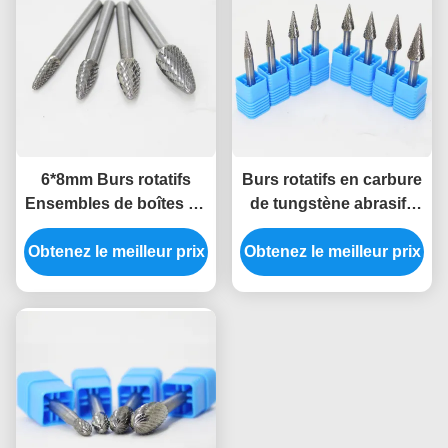
6*8mm Burs rotatifs
Burs rotatifs en carbure
Ensembles de boîtes en
de tungstène abrasifs
plastique Package de
en forme de cône de
Obtenez le meilleur prix
tubes Originaux solide
Obtenez le meilleur prix
qualité YG7 Burs de
en forme d'arbre
meulage en carbure
Carbide Burr pour
fournis pour l'acier
l'aluminium métallique
durci