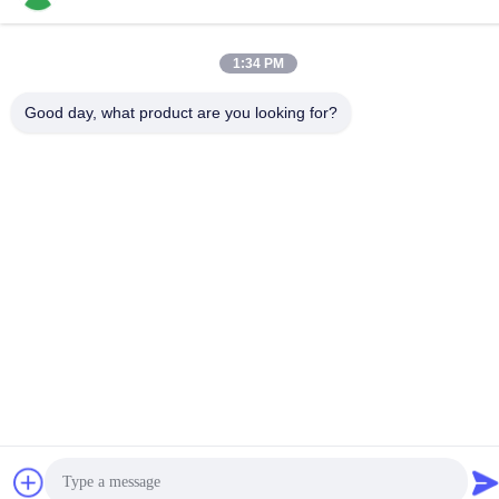
1:34 PM
Politique de confidentialité
|
Plan du site
Good day, what product are you looking for?
Chine Bonne qualité bavures rotatoires de carbure Le
fournisseur. -2026 JOINT CARBIDE CO., LTD. Tous les droits
réservés.