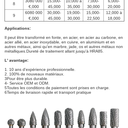
3080 000
15,000-
10,000 à
7,000-
6,000-
8
€,000
45,000
35,000
30,000
20,000
6080 000
30,000-
19,000-
15,000-
12,000 à
9
€,000
45,000
30,000
22,500
18,000
Applications:
Il peut être transformé en fonte, en acier, en acier au carbone, en
acier allié, en acier inoxydable, en cuivre, en aluminium et en
autres métaux, ainsi qu'en marbre, jade, os et autres métaux non
métalliques.Dureté de traitement allant jusqu'à HRA85.
L' avantage:
1. 10 ans d'expérience professionnelle.
2. 100% de nouveaux matériaux.
3Pour être plus durable.
4- Service OEM et ODM.
5Toutes les conditions de paiement sont prises en charge.
6Temps de livraison rapide et transport pratique