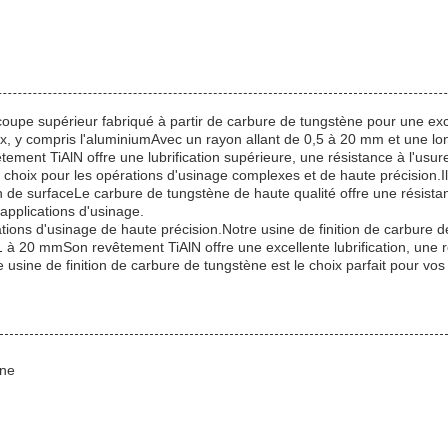
 coupe supérieur fabriqué à partir de carbure de tungstène pour une exce
 y compris l'aluminiumAvec un rayon allant de 0,5 à 20 mm et une long
ent TiAlN offre une lubrification supérieure, une résistance à l'usure 
choix pour les opérations d'usinage complexes et de haute précision.Il e
on de surfaceLe carbure de tungstène de haute qualité offre une résis
 applications d'usinage.
érations d'usinage de haute précision.Notre usine de finition de carbur
à 20 mmSon revêtement TiAlN offre une excellente lubrification, une r
re usine de finition de carbure de tungstène est le choix parfait pour vo
ène