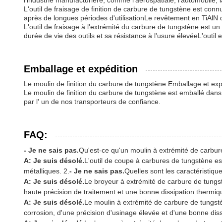
l'industrie manufacturière, comme l'aérospatiale, l'automobile, l
L'outil de fraisage de finition de carbure de tungstène est con
après de longues périodes d'utilisationLe revêtement en TiAlN d
L'outil de fraisage à l'extrémité du carbure de tungstène est un o
durée de vie des outils et sa résistance à l'usure élevéeL'outil e
Emballage et expédition
Le moulin de finition du carbure de tungstène Emballage et exp
Le moulin de finition du carbure de tungstène est emballé dans
par l' un de nos transporteurs de confiance.
FAQ:
- Je ne sais pas.
Qu'est-ce qu'un moulin à extrémité de carbu
A: Je suis désolé.
L'outil de coupe à carbures de tungstène es
métalliques. 2.
- Je ne sais pas.
Quelles sont les caractéristiq
A: Je suis désolé.
Le broyeur à extrémité de carbure de tungst
haute précision de traitement et une bonne dissipation thermiq
A: Je suis désolé.
Le moulin à extrémité de carbure de tungstè
corrosion, d'une précision d'usinage élevée et d'une bonne diss