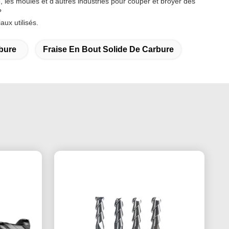
, les moules et d'autres industries pour couper et broyer des
?
ux utilisés.
bure
Fraise En Bout Solide De Carbure