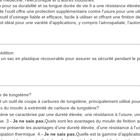
a médecine, l'électronique et d'autres industries.
nu pour sa durabilité et sa longue durée de vie.Il a une résistance élev
e l'outil offre une protection supplémentaire contre l'usure.pour une ut
util d'usinage fiable et efficace, facile à utiliser et offrant une finitio
st idéal pour une variété d'applications, y compris l'aérospatiale, l'auto
édition:
 un sac en plastique recouvrable pour assurer sa sécurité pendant le p
re de tungstène?
t un outil de coupe à carbures de tungstène, principalement utilisé po
ues du moulin à extrémité de carbure de tungstène?
ène se caractérise par une dureté élevée, une résistance à l'usure, une
ue. 3.
- Je ne sais pas.
Quels sont les avantages du moulin de finition 
ne présente les avantages d'une dureté élevée, d'une résistance à l'usu
ipation thermique. 4.
- Je ne sais pas.
Quelle est la gamme d'applicati