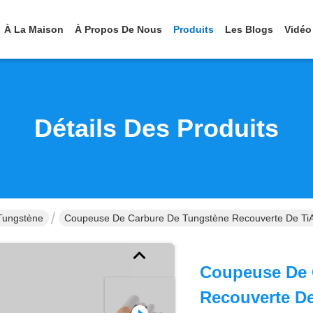
À La Maison
À Propos De Nous
Produits
Les Blogs
Vidéo
Détails Des Produits
Tungstène
Coupeuse De Carbure De Tungstène Recouverte De TiAl
Coupeuse De 
Recouverte De