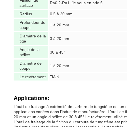
Finition de
Ra0.2-Ra1. Je vous en prie.6
surface
Radius
0.5 à 20 mm
Profondeur de
1 à 20 mm
coupe
Diamètre de la
3 à 20 mm
tige
Angle de la
30 à 45°
hélice
Diamètre de
1 à 20 mm
coupe
Le revêtement
TiAlN
Applications:
L'outil de fraisage à extrémité de carbure de tungstène est un ou
applications variées dans l'industrie manufacturière. L'outil d
20 mm et un angle d'hélice de 30 à 45°.Le revêtement utilisé est
L'outil de fraisage de la finition du carbure de tungstène est prin