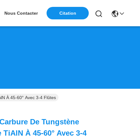
Citation
Nous Contacter
N À 45-60° Avec 3-4 Flûtes
Carbure De Tungstène
 TiAlN À 45-60° Avec 3-4