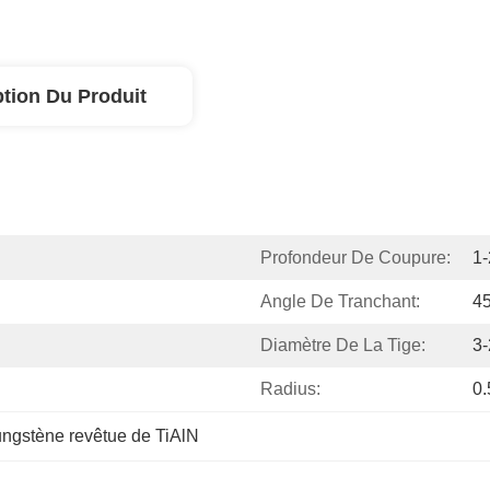
ption Du Produit
Profondeur De Coupure:
1
Angle De Tranchant:
45
Diamètre De La Tige:
3
Radius:
0
ngstène revêtue de TiAlN