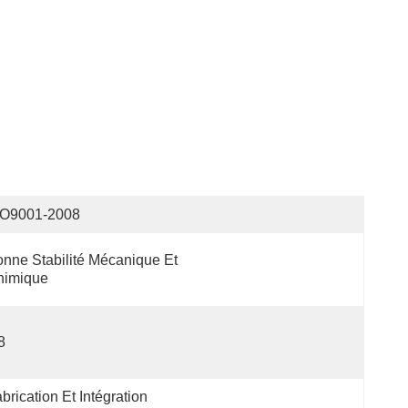
SO9001-2008
nne Stabilité Mécanique Et 
himique
8
brication Et Intégration 