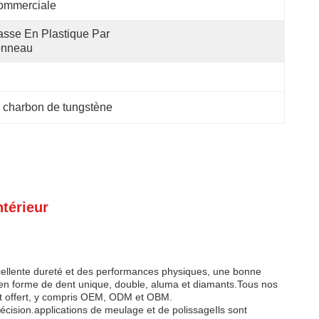
ommerciale
sse En Plastique Par 
onneau
charbon de tungstène
ntérieur
xcellente dureté et des performances physiques, une bonne
e en forme de dent unique, double, aluma et diamants.Tous nos
st offert, y compris OEM, ODM et OBM.
précision.applications de meulage et de polissageIls sont