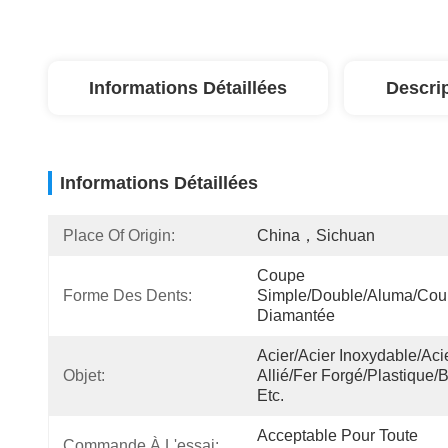
Informations Détaillées
Descri
Informations Détaillées
Place Of Origin:
China，Sichuan
Coupe 
Forme Des Dents:
Simple/double/Aluma/cou
Diamantée
Acier/acier Inoxydable/acie
Objet:
Allié/fer Forgé/plastique/bo
Etc.
Acceptable Pour Toute 
Commande À L'essai: