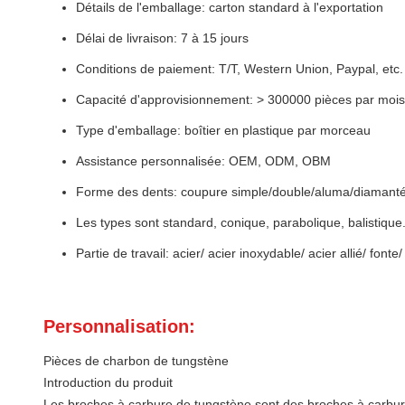
Détails de l'emballage: carton standard à l'exportation
Délai de livraison: 7 à 15 jours
Conditions de paiement: T/T, Western Union, Paypal, etc.
Capacité d'approvisionnement: > 300000 pièces par mois
Type d'emballage: boîtier en plastique par morceau
Assistance personnalisée: OEM, ODM, OBM
Forme des dents: coupure simple/double/aluma/diamant
Les types sont standard, conique, parabolique, balistique
Partie de travail: acier/ acier inoxydable/ acier allié/ fonte/
Personnalisation:
Pièces de charbon de tungstène
Introduction du produit
Les broches à carbure de tungstène sont des broches à carbure d