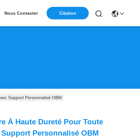
Citation
Nous Contacter
 Avec Support Personnalisé OBM
re À Haute Dureté Pour Toute
c Support Personnalisé OBM