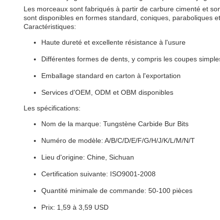
Les morceaux sont fabriqués à partir de carbure cimenté et sont 
sont disponibles en formes standard, coniques, paraboliques 
Caractéristiques:
Haute dureté et excellente résistance à l'usure
Différentes formes de dents, y compris les coupes simpl
Emballage standard en carton à l'exportation
Services d'OEM, ODM et OBM disponibles
Les spécifications:
Nom de la marque: Tungstène Carbide Bur Bits
Numéro de modèle: A/B/C/D/E/F/G/H/J/K/L/M/N/T
Lieu d'origine: Chine, Sichuan
Certification suivante: ISO9001-2008
Quantité minimale de commande: 50-100 pièces
Prix: 1,59 à 3,59 USD