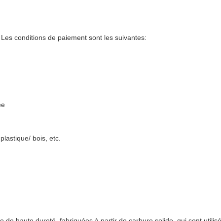
 Les conditions de paiement sont les suivantes:
ée
.
 plastique/ bois, etc.
e haute dureté, fabriquées à partir de carbure solide, qui sont utilisé