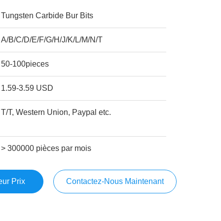
Tungsten Carbide Bur Bits
A/B/C/D/E/F/G/H/J/K/L/M/N/T
50-100pieces
1.59-3.59 USD
T/T, Western Union, Paypal etc.
> 300000 pièces par mois
ur Prix
Contactez-Nous Maintenant