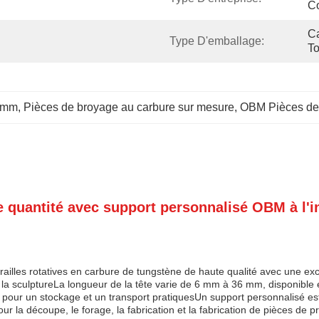
C
Ca
Type D'emballage:
T
8 mm
, 
Pièces de broyage au carbure sur mesure
, 
OBM Pièces de 
e quantité avec support personnalisé OBM à l'i
rrailles rotatives en carbure de tungstène de haute qualité avec une e
ns la sculptureLa longueur de la tête varie de 6 mm à 36 mm, disponibl
e pour un stockage et un transport pratiquesUn support personnalisé e
our la découpe, le forage, la fabrication et la fabrication de pièces de 