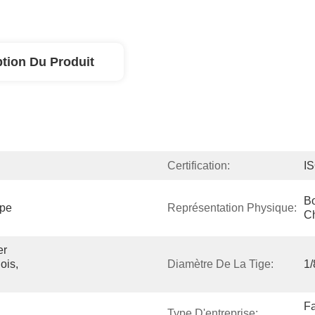
ption Du Produit
Certification:
I
Bo
pe 
Représentation Physique:
C
r 
is, 
Diamètre De La Tige:
1/
Fa
Type D'entreprise: