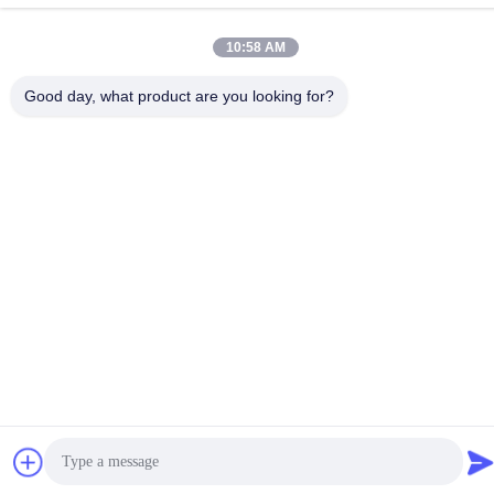
86--18483668520
10:58 AM
Good day, what product are you looking for?
Politique de confidentialité
|
Plan du site
Chine Bonne qualité bavures rotatoires de carbure Le
fournisseur. -2026 JOINT CARBIDE CO., LTD. Tous les droits
réservés.