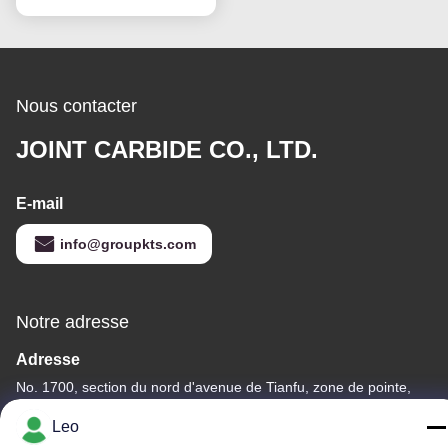
mm, mèches de
burinage pour
meuleuse droite
Nous contacter
JOINT CARBIDE CO., LTD.
E-mail
info@groupkts.com
Notre adresse
Adresse
No. 1700, section du nord d'avenue de Tianfu, zone de pointe,
Chengdu, Sichuan, Chine
Leo
Télégramme