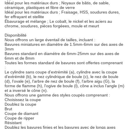
Idéal pour les matériaux durs ; Noyaux de bâtis, de sable,
céramique, plastiques et fibre de verre
Idéal pour les matériaux durs ; Fraisage, HSS, soudures dures,
fer effrayant et stellite
Ébavurage et mélange ; Le cobalt, le nickel et les aciers au
chrome, soudures, pièces forgéees, moule et meurt
Disponibilité
Nous offrons un large éventail de tailles, incluant :
Bavures miniatures en diamètre de 1.5mm-6mm sur des axes de
3mm
Bavures standard en diamètre de 6mm-25mm sur des axes de
6mm et de 8mm
Toutes les formes standard de bavures sont offertes comprenant
:
Le cylindre sans coupe d'extrémité (a), cylindre avec la coupe
d'extrémité (b), le nez cylindrique de boule (c), le nez de boule
(d), l'ovale (e), l'arbre de nez de boule (f), l'arbre aigu (G), la
forme de flamme (h), l'ogive de boule (l), cône a inclus l'angle (m)
et a inversé le cône (n).
Nous offrons une gamme des styles coupés comprenant :
Choisissez la coupe
Doublez la coupe
Brut
Coupe de diamant
Coupe de ripper
Résistant
Doublez les bavures finies et les bavures avec de longs axes