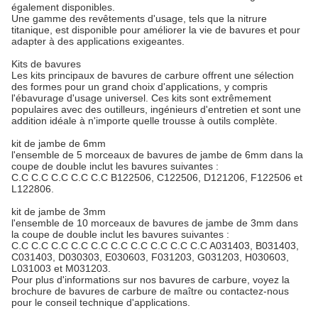
également disponibles.
Une gamme des revêtements d'usage, tels que la nitrure
titanique, est disponible pour améliorer la vie de bavures et pour
adapter à des applications exigeantes.
Kits de bavures
Les kits principaux de bavures de carbure offrent une sélection
des formes pour un grand choix d'applications, y compris
l'ébavurage d'usage universel. Ces kits sont extrêmement
populaires avec des outilleurs, ingénieurs d'entretien et sont une
addition idéale à n'importe quelle trousse à outils complète.
kit de jambe de 6mm
l'ensemble de 5 morceaux de bavures de jambe de 6mm dans la
coupe de double inclut les bavures suivantes :
C.C C.C C.C C.C C.C B122506, C122506, D121206, F122506 et
L122806.
kit de jambe de 3mm
l'ensemble de 10 morceaux de bavures de jambe de 3mm dans
la coupe de double inclut les bavures suivantes :
C.C C.C C.C C.C C.C C.C C.C C.C C.C C.C A031403, B031403,
C031403, D030303, E030603, F031203, G031203, H030603,
L031003 et M031203.
Pour plus d'informations sur nos bavures de carbure, voyez la
brochure de bavures de carbure de maître ou contactez-nous
pour le conseil technique d'applications.