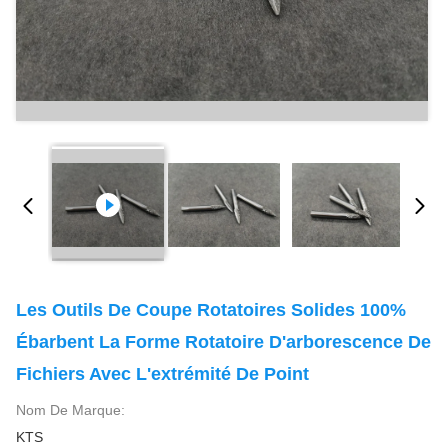
Les Outils De Coupe Rotatoires Solides 100%
Ébarbent La Forme Rotatoire D'arborescence De
Fichiers Avec L'extrémité De Point
Nom De Marque:
KTS