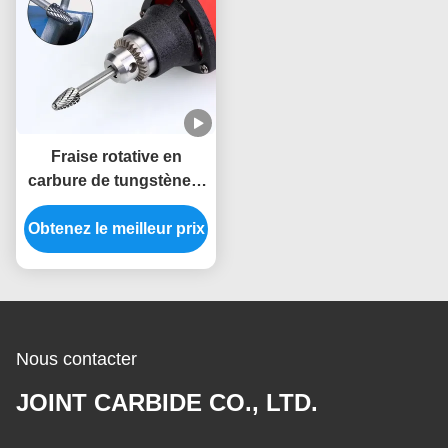
Fraise rotative en
carbure de tungstène à
double coupe de haute
Obtenez le meilleur prix
précision, taille
personnalisée, tige de 6
mm, mèches de
burinage pour
meuleuse droite
Nous contacter
JOINT CARBIDE CO., LTD.