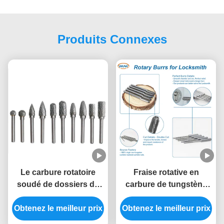
Produits Connexes
Le carbure rotatoire
Fraise rotative en
soudé de dossiers de
carbure de tungstène
double coupe ébarbe
de 150 mm de long pour
Obtenez le meilleur prix
50000RPM réglé
le traitement de trous de
Obtenez le meilleur prix
serrure profonds avec