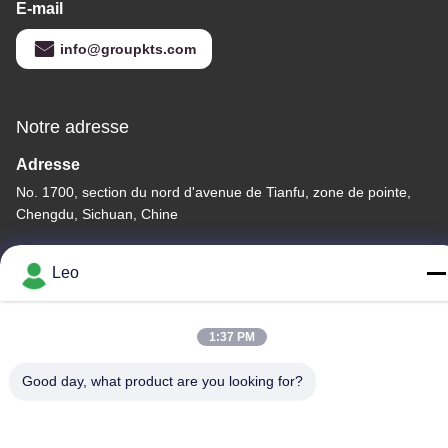
E-mail
info@groupkts.com
Notre adresse
Adresse
No. 1700, section du nord d'avenue de Tianfu, zone de pointe,
Chengdu, Sichuan, Chine
Télégramme
Leo
86--18483668520
1:37 PM
Good day, what product are you looking for?
Politique de confidentialité
|
Plan du site
Chine Bonne qualité bavures rotatoires de carbure Le