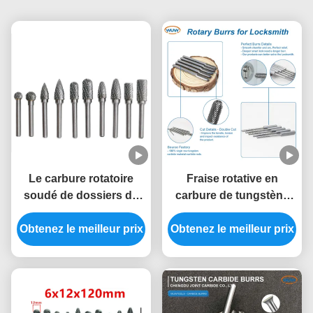
Le carbure rotatoire
Fraise rotative en
soudé de dossiers de
carbure de tungstène
double coupe ébarbe
de 150 mm de long pour
Obtenez le meilleur prix
50000RPM réglé
le traitement de trous de
Obtenez le meilleur prix
serrure profonds avec
des fraises à défoncer
en carbure extra
longues