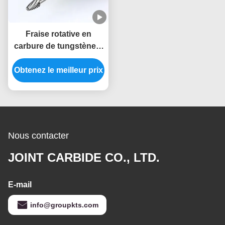
Fraise rotative en
carbure de tungstène à
double coupe de haute
Obtenez le meilleur prix
précision, taille
personnalisée, tige de 6
mm, mèches de
burinage pour
meuleuse droite
Nous contacter
JOINT CARBIDE CO., LTD.
E-mail
info@groupkts.com