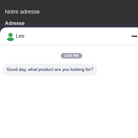
Notre adresse
Adresse
No. 1700, section du nord d'avenue de Tianfu, zone de pointe,
Leo
Chengdu, Sichuan, Chine
Télégramme
4:54 PM
86--18483668520
Good day, what product are you looking for?
Politique de confidentialité
|
Plan du site
Chine Bonne qualité bavures rotatoires de carbure Le
fournisseur. -2026 JOINT CARBIDE CO., LTD. Tous les droits
réservés.