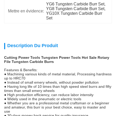
YG6 Tungsten Carbide Burr Set
, 
YG8 Tungsten Carbide Burr Set
, 
Mettre en évidence:
YG10X Tungsten Carbide Burr 
Set
Description Du Produit
Cutting Power Tools Tungsten Power Tools Hot Sale Rotary
File Tungsten Carbide Burrs
Features & Benefits:
● Machining various kinds of metal material, Processing hardness
up to HRC70
● Instead of small emery wheels, without powder pollution
● Having long life of 10 times than high speed steel burrs and fifty
times than small emery wheels
● High production efficiency, can reduce labor intensity
● Widely used in the pneumatic or electric tools
● Whether you are a professional metal craftsman or a beginner
and amateur, this burr is your best choice, easy to master and
use
● 30-days money back service for quality insurance