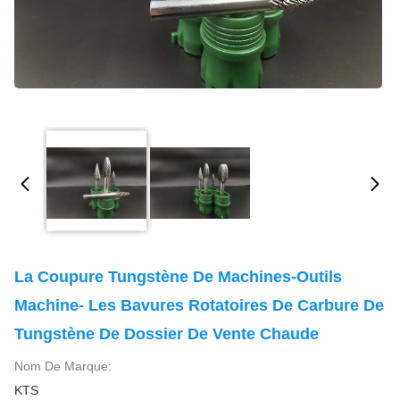
La Coupure Tungstène De Machines-Outils
Machine- Les Bavures Rotatoires De Carbure De
Tungstène De Dossier De Vente Chaude
Nom De Marque:
KTS