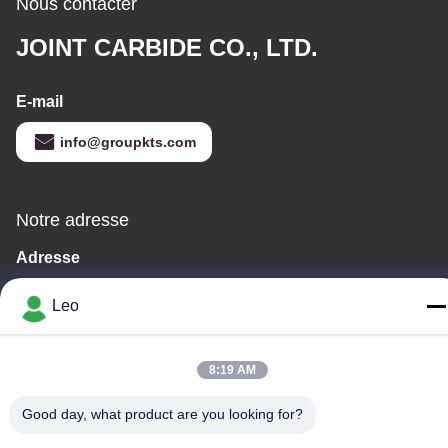
Nous contacter
JOINT CARBIDE CO., LTD.
E-mail
info@groupkts.com
Notre adresse
Adresse
No. 1700, section du nord d'avenue de Tianfu, zone de pointe,
Leo
Chengdu, Sichuan, Chine
Télégramme
8:19 AM
86--18483668520
Good day, what product are you looking for?