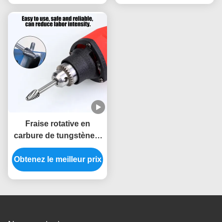
trous profonds de métal
tige de 1/4"
moule automobile
Fraise rotative en
carbure de tungstène à
double coupe de haute
Obtenez le meilleur prix
précision, taille
personnalisée, tige de 6
mm, mèches de
burinage pour
meuleuse droite