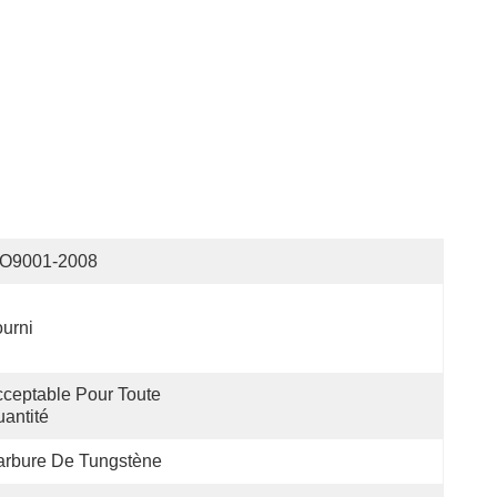
SO9001-2008
urni
ceptable Pour Toute 
antité
arbure De Tungstène