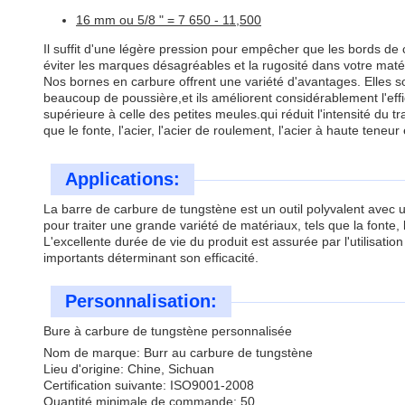
16 mm ou 5/8 " = 7 650 - 11,500
Il suffit d'une légère pression pour empêcher que les bords 
éviter les marques désagréables et la rugosité dans votre maté
Nos bornes en carbure offrent une variété d'avantages. Elles 
beaucoup de poussière,et ils améliorent considérablement l'effica
supérieure à celle des petites meules.qui réduit l'intensité du
que le fonte, l'acier, l'acier de roulement, l'acier à haute teneu
Applications:
La barre de carbure de tungstène est un outil polyvalent avec un
pour traiter une grande variété de matériaux, tels que la fonte, l
L'excellente durée de vie du produit est assurée par l'utilisatio
importants déterminant son efficacité.
Personnalisation:
Bure à carbure de tungstène personnalisée
Nom de marque: Burr au carbure de tungstène
Lieu d'origine: Chine, Sichuan
Certification suivante: ISO9001-2008
Quantité minimale de commande: 50