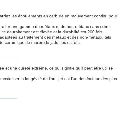
t.Gardez les éboulements en carbure en mouvement continu pour
ur traiter une gamme de métaux et de non-métaux sans créer
té de traitement est élevée et la durabilité est 200 fois
nt adaptées au traitement des métaux et des non-métaux, tels
 de céramique, le marbre,le jade, les os, etc.
 et une dureté extrême, ce qui signifie qu'il peut être utilisé
aximiser la longévité de l'outil,et est l'un des facteurs les plus