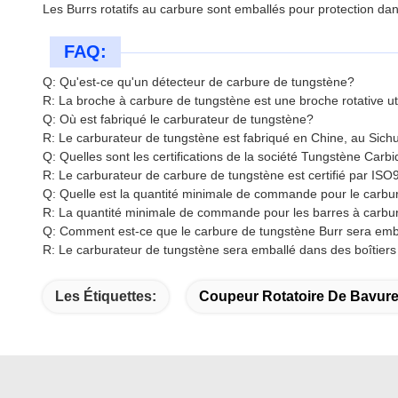
Les Burrs rotatifs au carbure sont emballés pour protection dans
FAQ:
Q: Qu'est-ce qu'un détecteur de carbure de tungstène?
R: La broche à carbure de tungstène est une broche rotative uti
Q: Où est fabriqué le carburateur de tungstène?
R: Le carburateur de tungstène est fabriqué en Chine, au Sich
Q: Quelles sont les certifications de la société Tungstène Carb
R: Le carburateur de carbure de tungstène est certifié par IS
Q: Quelle est la quantité minimale de commande pour le carbu
R: La quantité minimale de commande pour les barres à carbur
Q: Comment est-ce que le carbure de tungstène Burr sera emb
R: Le carburateur de tungstène sera emballé dans des boîtiers 
Les Étiquettes:
Coupeur Rotatoire De Bavur