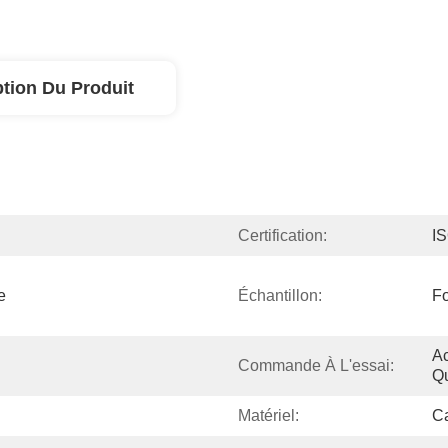
ption Du Produit
Certification:
I
 
Échantillon:
Fo
Ac
Commande À L'essai:
Qu
Matériel:
C