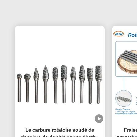
Le carbure rotatoire soudé de
Frais