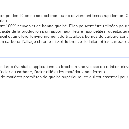
de coupe des flûtes ne se déchirent ou ne deviennent lisses rapidemen
riau.
sont 100% neuves et de bonne qualité. Elles peuvent être utilisées po
cité de la production par rapport aux filets et aux petites rouesLa quali
 travail et améliore l'environnement de travailCes bornes de carbure so
r en carbone, l'alliage chrome-nickel, le bronze, le laiton et les carreaux
 large éventail d'applications.La broche a une vitesse de rotation élevée
'acier au carbone, l'acier allié et les matériaux non ferreux.
n de matières premières de qualité supérieure, ce qui est essentiel pour m