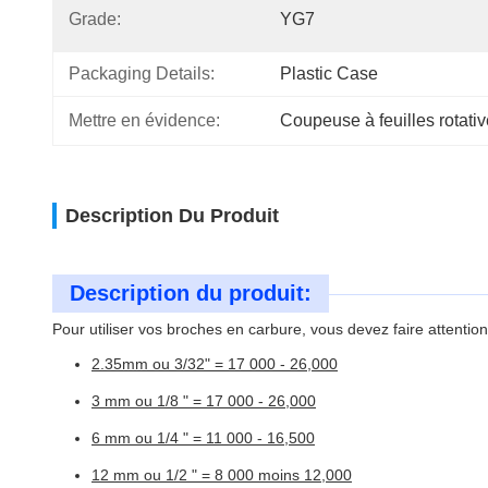
Grade:
YG7
Packaging Details:
Plastic Case
Mettre en évidence:
Coupeuse à feuilles rotati
Description Du Produit
Description du produit:
Pour utiliser vos broches en carbure, vous devez faire attentio
2.35mm ou 3/32" = 17 000 - 26,000
3 mm ou 1/8 " = 17 000 - 26,000
6 mm ou 1/4 " = 11 000 - 16,500
12 mm ou 1/2 " = 8 000 moins 12,000