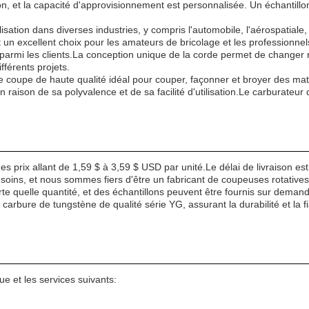
, et la capacité d'approvisionnement est personnalisée. Un échantill
tion dans diverses industries, y compris l'automobile, l'aérospatiale, la
it un excellent choix pour les amateurs de bricolage et les professionnel
parmi les clients.La conception unique de la corde permet de changer 
fférents projets.
de coupe de haute qualité idéal pour couper, façonner et broyer des mat
en raison de sa polyvalence et de sa facilité d'utilisation.Le carburateu
 prix allant de 1,59 $ à 3,59 $ USD par unité.Le délai de livraison es
oins, et nous sommes fiers d'être un fabricant de coupeuses rotatives 
e quelle quantité, et des échantillons peuvent être fournis sur dema
rbure de tungstène de qualité série YG, assurant la durabilité et la fi
ue et les services suivants: