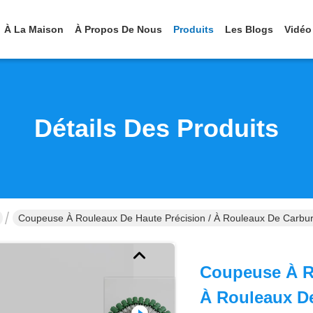
À La Maison
À Propos De Nous
Produits
Les Blogs
Vidéo
Détails Des Produits
Coupeuse À Rouleaux De Haute Précision / À Rouleaux De Carbu
Coupeuse À Ro
À Rouleaux D