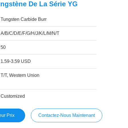
ngstène De La Série YG
Tungsten Carbide Burr
A/B/C/D/E/F/G/H/J/K/L/M/N/T
50
1.59-3.59 USD
T/T, Western Union
Customized
ur Prix
Contactez-Nous Maintenant