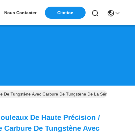
Citation
Nous Contacter
re De Tungstène Avec Carbure De Tungstène De La Série YG
uleaux De Haute Précision /
e Carbure De Tungstène Avec