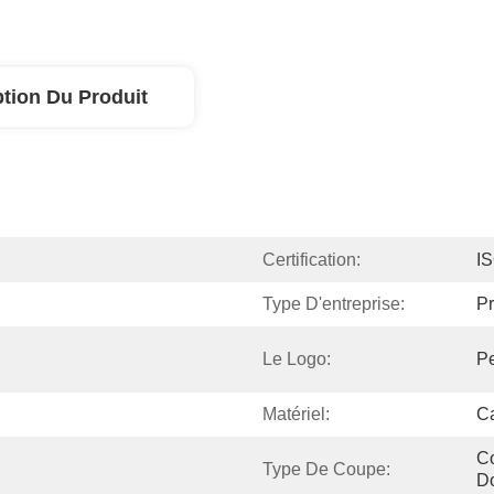
ption Du Produit
Certification:
I
Type D'entreprise:
Pr
Le Logo:
Pe
Matériel:
C
C
Type De Coupe:
D