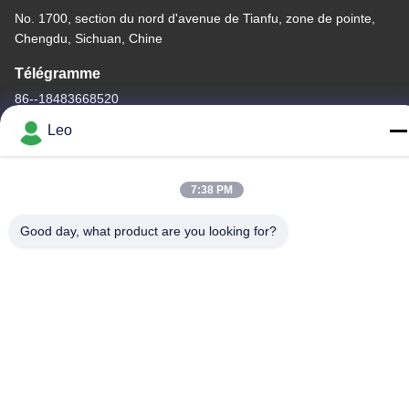
No. 1700, section du nord d'avenue de Tianfu, zone de pointe,
Chengdu, Sichuan, Chine
Télégramme
86--18483668520
Leo
7:38 PM
Politique de confidentialité
|
Plan du site
Good day, what product are you looking for?
Chine Bonne qualité bavures rotatoires de carbure Le
fournisseur. -2026 JOINT CARBIDE CO., LTD. Tous les droits
réservés.