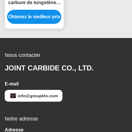
carbure de tungstène à
double coupe de haute
Obtenez le meilleur prix
précision, taille
personnalisée, tige de 6
mm, mèches de
burinage pour
meuleuse droite
Nous contacter
JOINT CARBIDE CO., LTD.
E-mail
info@groupkts.com
Notre adresse
Adresse