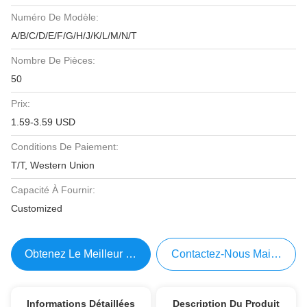
Numéro De Modèle:
A/B/C/D/E/F/G/H/J/K/L/M/N/T
Nombre De Pièces:
50
Prix:
1.59-3.59 USD
Conditions De Paiement:
T/T, Western Union
Capacité À Fournir:
Customized
Obtenez Le Meilleur Prix
Contactez-Nous Maintenant
Informations Détaillées
Description Du Produit