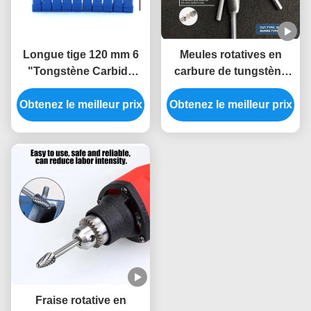
Longue tige 120 mm 6
Meules rotatives en
"Tongstène Carbide
carbure de tungstène
rotatif Burrs Double
fritté à double taille pour
Coupe Die Broyeur Bits
Obtenez le meilleur prix
Obtenez le meilleur prix
meuleuses d'angle et
pour le traitement des
polissage de métal à
trous profonds de métal
tige de 1/4"
moule automobile
Fraise rotative en