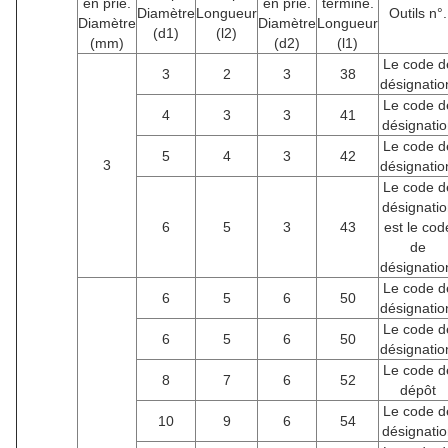
en prie.
en prie.
terminé.
Diamètre
Longueur
Outils n°.
Diamètre
Diamètre
Longueur
(d1)
(l2)
(mm)
(d2)
(l1)
Le code d
3
2
3
38
désignatio
Le code d
4
3
3
41
désignatio
Le code d
5
4
3
42
3
désignatio
Le code d
désignatio
6
5
3
43
est le cod
de
désignatio
Le code d
6
5
6
50
désignatio
Le code d
6
5
6
50
désignatio
Le code d
8
7
6
52
dépôt
Le code d
10
9
6
54
désignatio