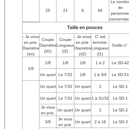
Le nombr
de
25
21
8
66
personne
concernée
Taille en pouces
- Je vous
- Je vous
C' est
Coupe
Coupe
en prie.
en prie.
terminé.
Diamètre
Longueur
Outils n°.
Diamètre
Diamètre
Longueur
(d1)
(l2)
(en)
(d2)
(l1)
1/8
1/8
1/8
1 à 2
Le SD-42
1/8
Un quart
Le 7/32
1/8
1 à 3/4
Le SD-51
Un quart
Le 7/32
Un quart
2
Le SD-1
Un quart
Le 7/32
Un quart
1 à 31/32
Le SD-1
Je vous
Un quart
Un quart
2
Le SD-2
en prie.
Je vous
3/8
Un quart
2 à 16
Le SD-3
en prie.