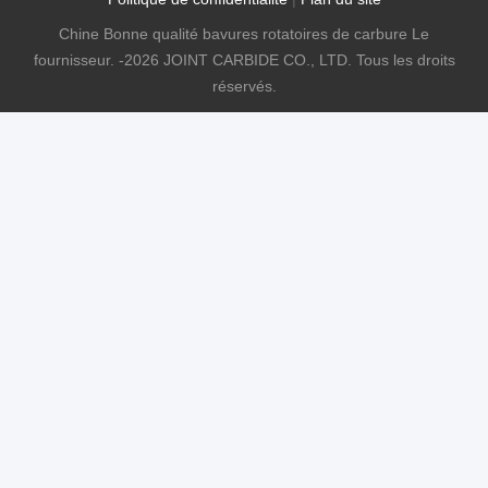
Chine Bonne qualité bavures rotatoires de carbure Le
fournisseur. -2026 JOINT CARBIDE CO., LTD. Tous les droits
réservés.