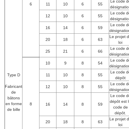
Le code d
6
11
10
6
55
désignatio
Le code d
12
10
6
55
désignatio
Le code d
16
14
6
59
désignatio
Le projet 
20
18
6
63
loi
Le code d
25
21
6
66
désignatio
Le code d
10
9
8
54
désignatio
Le code d
Type D
11
10
8
55
dépôt
Le code d
Fabricant
12
10
8
55
désignatio
de
Le code d
bâtons
dépôt est 
en forme
8
16
14
8
59
code de
de bille
dépôt.
Le projet 
20
18
8
63
loi