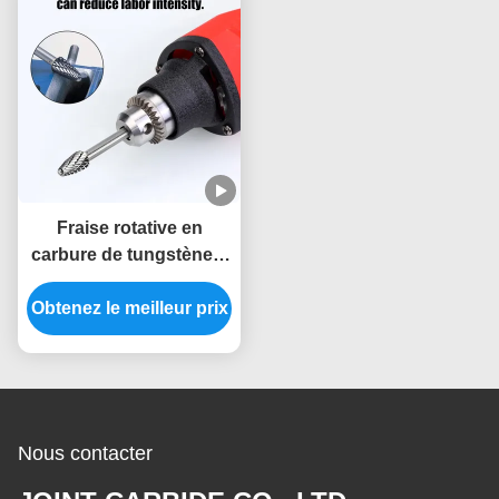
Fraise rotative en
carbure de tungstène à
double coupe de haute
Obtenez le meilleur prix
précision, taille
personnalisée, tige de 6
mm, mèches de
burinage pour
meuleuse droite
Nous contacter