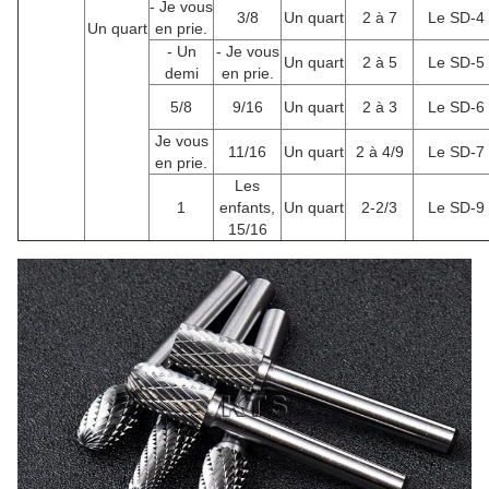
- Je vous
3/8
Un quart
2 à 7
Le SD-4
Un quart
en prie.
- Un
- Je vous
Un quart
2 à 5
Le SD-5
demi
en prie.
5/8
9/16
Un quart
2 à 3
Le SD-6
Je vous
11/16
Un quart
2 à 4/9
Le SD-7
en prie.
Les
1
enfants,
Un quart
2-2/3
Le SD-9
15/16