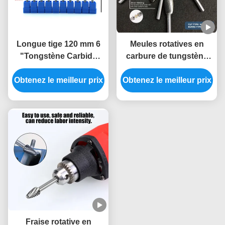
Longue tige 120 mm 6
Meules rotatives en
"Tongstène Carbide
carbure de tungstène
rotatif Burrs Double
fritté à double taille pour
Coupe Die Broyeur Bits
Obtenez le meilleur prix
Obtenez le meilleur prix
meuleuses d'angle et
pour le traitement des
polissage de métal à
trous profonds de métal
tige de 1/4"
moule automobile
Fraise rotative en