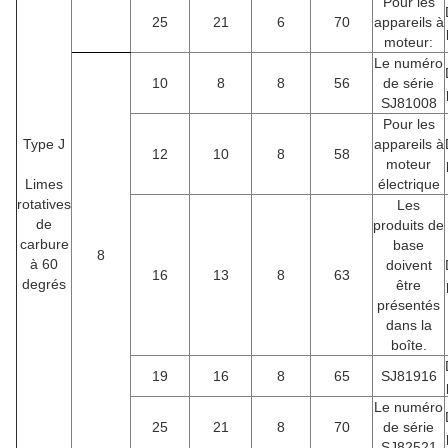
Pour les
25
21
6
70
appareils à
moteur:
Le numéro
10
8
8
56
de série
SJ81008
Pour les
Type J
appareils à
12
10
8
58
moteur
Limes
électrique
rotatives
Les
de
produits de
carbure
base
8
à 60
doivent
16
13
8
63
degrés
être
présentés
dans la
boîte.
19
16
8
65
SJ81916
Le numéro
25
21
8
70
de série
SJ82521