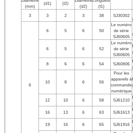
Diamètre
Diamètre
Longueur
(d1)
(l2)
(mm)
(d2)
(l1)
3
3
2
3
38
SJ30302
Le numéro
6
5
6
50
de série
SJ60605
Le numéro
6
5
6
52
de série
SJ60605
8
6
6
54
SJ60806
Pour les
appareils à
10
8
6
56
6
commande
numérique
12
10
6
58
SJ61210
16
13
6
63
SJ61613
19
16
6
65
SJ61916