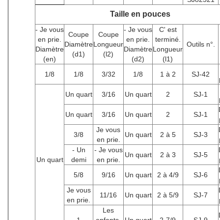
Taille en pouces
- Je vous
- Je vous
C' est
Coupe
Coupe
en prie.
en prie.
terminé.
Diamètre
Longueur
Outils n°.
Diamètre
Diamètre
Longueur
(d1)
(l2)
(en)
(d2)
(l1)
1/8
1/8
3/32
1/8
1 à 2
SJ-42
Un quart
3/16
Un quart
2
SJ-1
Un quart
3/16
Un quart
2
SJ-1
Je vous
3/8
Un quart
2 à 5
SJ-3
en prie.
- Un
- Je vous
Un quart
2 à 3
SJ-5
Un quart
demi
en prie.
5/8
9/16
Un quart
2 à 4/9
SJ-6
Je vous
11/16
Un quart
2 à 5/9
SJ-7
en prie.
Les
1
enfants,
Un quart
2-7/9
SJ-9