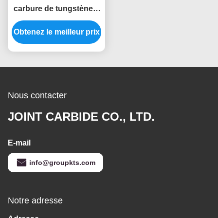
carbure de tungstène à
double coupe de haute
Obtenez le meilleur prix
précision, taille
personnalisée, tige de 6
mm, mèches de
burinage pour
meuleuse droite
Nous contacter
JOINT CARBIDE CO., LTD.
E-mail
info@groupkts.com
Notre adresse