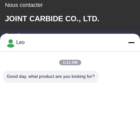
Nous contacter
JOINT CARBIDE CO., LTD.
E-mail
Leo
info@groupkts.com
1:13 AM
Notre adresse
Good day, what product are you looking for?
Adresse
No. 1700, section du nord d'avenue de Tianfu, zone de pointe,
Chengdu, Sichuan, Chine
Télégramme
86--18483668520