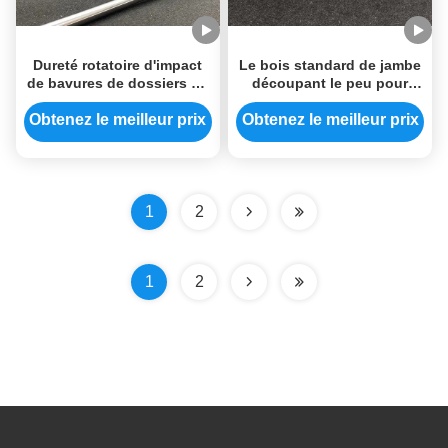
Dureté rotatoire d'impact
Le bois standard de jambe
de bavures de dossiers de
découpant le peu pour
bavures de carbure de
meurent peu rotatoire de
coupe de double de
carbure de broyeurs
Obtenez le meilleur prix
Obtenez le meilleur prix
réparation de pneu
1
2
1
2