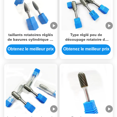
taillants rotatoires réglés
Type réglé peu de
de bavures cylindrique de
découpage rotatoire de
carbure de 6mm ISO9001
nez de boule de bavures
approuvés
solides professionnelles
Obtenez le meilleur prix
Obtenez le meilleur prix
de carbure de C