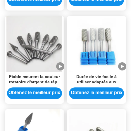
perceuse de coupeur long
Fiable meurent la couleur
Durée de vie facile à
rotatoire d'argent de râpe
utiliser adaptée aux
de cylindre de taillants en
besoins du client de
métal de broyeur
dossier de dureté rotatoire
Obtenez le meilleur prix
Obtenez le meilleur prix
cylindrique d'impact
longue