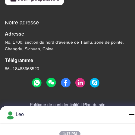
Notre adresse
Adresse
No. 1700, section du nord d'avenue de Tianfu, zone de pointe,
Chengdu, Sichuan, Chine
Télégramme
86--18483668520
Politique de confidentialité
|
Plan du site
Leo
Chine Bonne qualité bavures rotatoires de carbure Le
fournisseur. -2026 JOINT CARBIDE CO., LTD. Tous les droits
réservés.
1:17 PM